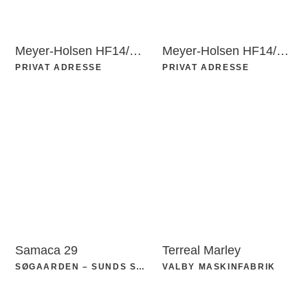
Meyer-Holsen HF14/Vario
Meyer-Holsen HF14/Vario m. geradschnitt
PRIVAT ADRESSE
PRIVAT ADRESSE
Samaca 29
Terreal Marley
SØGAARDEN – SUNDS SØCAMP
VALBY MASKINFABRIK