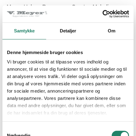
Meyer-Holsen Ravensberger Light m. pultsten
Creaton Melodie
PRODUKTER
PRIVAT ADRESSE
PRIVAT ADRESSE
Tegltagsten
Samtykke
Detaljer
Om
Facadetegl
Naturskifer
Denne hjemmeside bruger cookies
Alle produkter
Vi bruger cookies til at tilpasse vores indhold og
annoncer, til at vise dig funktioner til sociale medier og til
at analysere vores trafik. Vi deler også oplysninger om
INSPIRATION
din brug af vores hjemmeside med vores partnere inden
for sociale medier, annonceringspartnere og
Alle projekter
Meyer-Holsen Zwilling
Creaton Melodie
analysepartnere. Vores partnere kan kombinere disse
PRIVAT ADRESSE
CIRKELBUEN, HILLERØD
data med andre oplysninger, du har givet dem, eller som
VIDEN
de har indsamlet fra din brug af deres tjenester.
Tegltag: Et tidløst valg
Samtykkevalg
Nødvendig