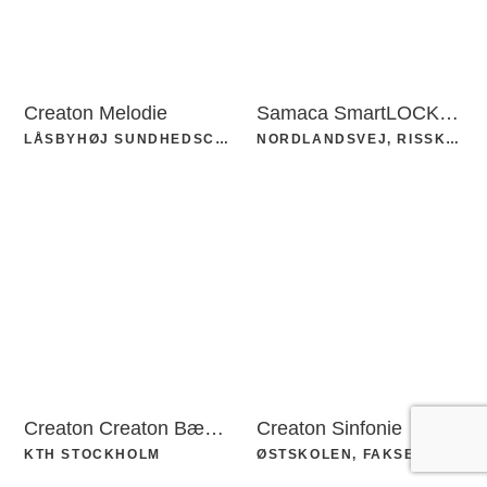
Creaton Melodie
Samaca SmartLOCK-system
LÅSBYHØJ SUNDHEDSCENTER, KOLDING
NORDLANDSVEJ, RISSKOV
Creaton Creaton Bæverhaler
Creaton Sinfonie
KTH STOCKHOLM
ØSTSKOLEN, FAKSE LADEPLADS