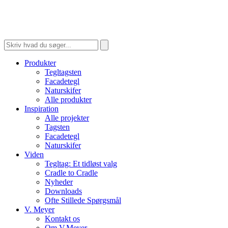
Produkter
Tegltagsten
Facadetegl
Naturskifer
Alle produkter
Inspiration
Alle projekter
Tagsten
Facadetegl
Naturskifer
Viden
Tegltag: Et tidløst valg
Cradle to Cradle
Nyheder
Downloads
Ofte Stillede Spørgsmål
V. Meyer
Kontakt os
Om V.Meyer