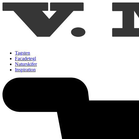
Tagsten
Facadetegl
Naturskifer
Inspiration