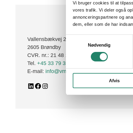
Vi bruger cookies til at tilpas
Tegltagsten
Al
vores trafik. Vi deler også 
annonceringspartnere og anal
Facadetegl
dem, eller som de har indsaml
Naturskifer
F
Samtykkevalg
Vallensbækvej 26-28
Alle produkter
Nødvendig
2605 Brøndby
CVR. nr.: 21 48 11 30
Tel.
+45 33 79 33 66
E-mail:
info@vmeyer.dk
Afvis
LinkedIn
Facebook
Instagram