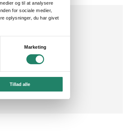
 medier og til at analysere
øst valg
Kontakt os
nden for sociale medier,
e oplysninger, du har givet
adle
Om V.Meyer
Showrooms
Job
Brøndby
København
s
Garantier
Marketing
Vejle
pørgsmål
Betingelser
Tillad alle