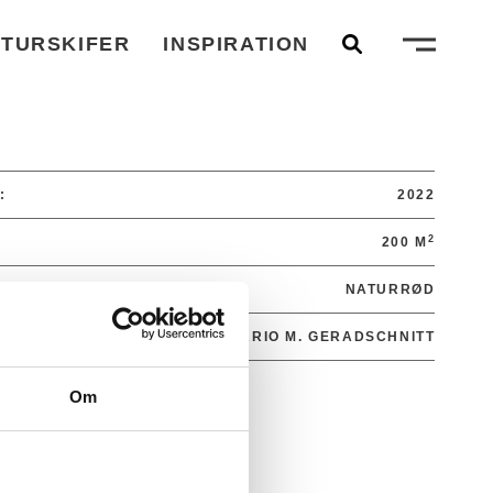
TURSKIFER
INSPIRATION
:
2022
2
200 M
NATURRØD
MEYER-HOLSEN HF14/VARIO M. GERADSCHNITT
Om