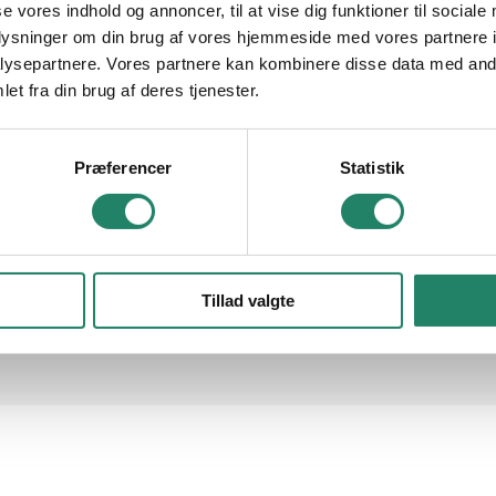
se vores indhold og annoncer, til at vise dig funktioner til sociale
le projekter
Tegltag: Et tidl
oplysninger om din brug af vores hjemmeside med vores partnere i
ysepartnere. Vores partnere kan kombinere disse data med andr
Tagsten
Cradle to Cr
Nyttige links
et fra din brug af deres tjenester.
acadetegl
Nyheder
Tegltagsten
Facadetegl
Naturskifer
Download
Præferencer
Statistik
Naturskifer
Ofte Stillede S
Custom Made
Downloads
Tillad valgte