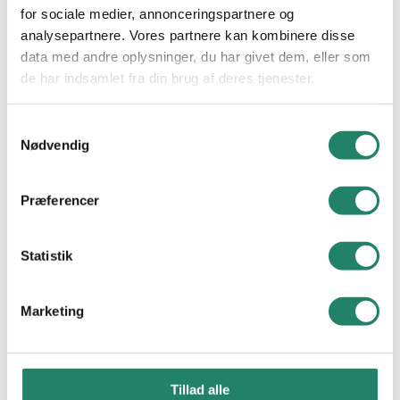
for sociale medier, annonceringspartnere og
Alle projekter
analysepartnere. Vores partnere kan kombinere disse
data med andre oplysninger, du har givet dem, eller som
VIDEN
de har indsamlet fra din brug af deres tjenester.
Vallensbækvej 26-28
Tegltag: Et tidløst valg
2605 Brøndby
Samtykkevalg
CVR. nr.: 21 48 11 30
Nødvendig
Cradle to Cradle
Tel.
+45 33 79 33 66
E-mail:
info@vmeyer.dk
Nyheder
Præferencer
Downloads
LinkedIn
Facebook
Instagram
Statistik
Ofte Stillede Spørgsmål
Marketing
Nyttige links
V. MEYER
Tegltagsten
Kontakt os
Facadetegl
Tillad alle