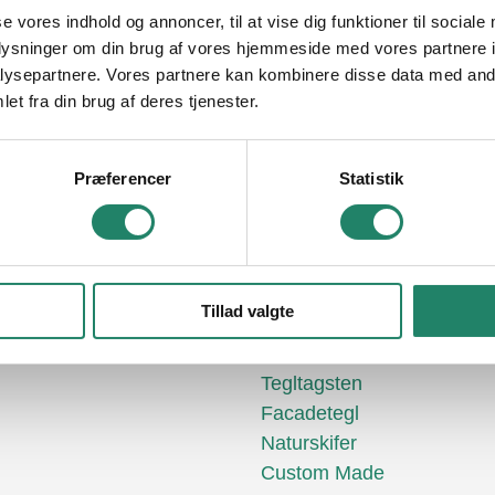
se vores indhold og annoncer, til at vise dig funktioner til sociale
le projekter
Tegltag: Et tidl
oplysninger om din brug af vores hjemmeside med vores partnere i
ysepartnere. Vores partnere kan kombinere disse data med andr
Tagsten
Cradle to Cr
et fra din brug af deres tjenester.
acadetegl
Nyheder
Naturskifer
Download
Præferencer
Statistik
Ofte Stillede S
Tillad valgte
Nyttige links
Tegltagsten
Facadetegl
Naturskifer
Custom Made