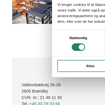
Vi bruger cookies til at tilpas
Tegltagsten
Al
vores trafik. Vi deler også 
annonceringspartnere og anal
Facadetegl
dem, eller som de har indsaml
Naturskifer
F
Samtykkevalg
Alle produkter
Nødvendig
Afvis
Vallensbækvej 26-28
2605 Brøndby
CVR. nr.: 21 48 11 30
Tel.
+45 33 79 33 66