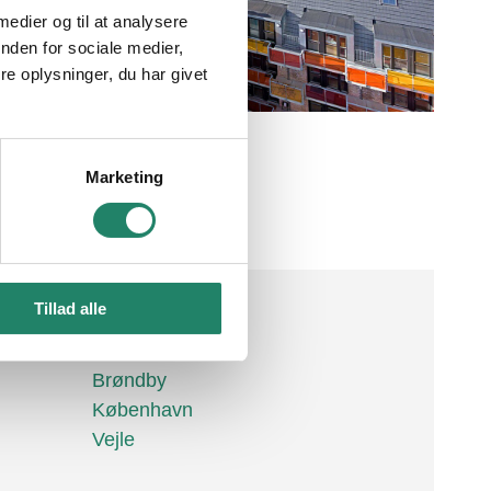
 medier og til at analysere
øst valg
Kontakt os
nden for sociale medier,
e oplysninger, du har givet
adle
Om V.Meyer
Job
s
Garantier
Marketing
pørgsmål
Betingelser
Tillad alle
Showrooms
Brøndby
København
Vejle