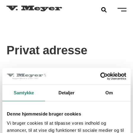
Privat adresse
PRODUKTER
Tegltagsten
FÆRDIGGJORT:
2025
Samtykke
Detaljer
Om
Facadetegl
2
OMFANG:
350 M
Naturskifer
FARVE:
SIVGRØN GLASERET
Denne hjemmeside bruger cookies
Alle produkter
PRODUKT:
MEYER-HOLSEN HF14/VARIO
Vi bruger cookies til at tilpasse vores indhold og
annoncer, til at vise dig funktioner til sociale medier og til