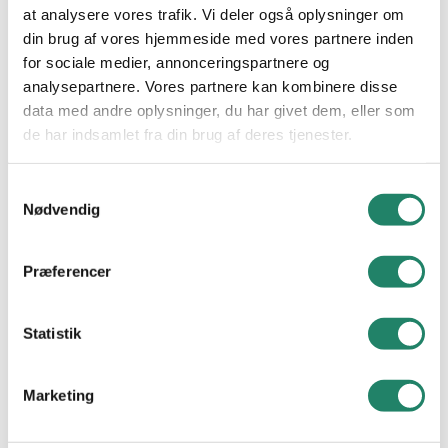
at analysere vores trafik. Vi deler også oplysninger om
INSPIRATION
din brug af vores hjemmeside med vores partnere inden
for sociale medier, annonceringspartnere og
Alle projekter
analysepartnere. Vores partnere kan kombinere disse
data med andre oplysninger, du har givet dem, eller som
VIDEN
de har indsamlet fra din brug af deres tjenester.
Tegltag: Et tidløst valg
Samtykkevalg
Vallensbækvej 26-28
Nødvendig
Cradle to Cradle
2605 Brøndby
CVR. nr.: 21 48 11 30
Nyheder
Præferencer
Tel.
+45 33 79 33 66
Downloads
E-mail:
info@vmeyer.dk
Statistik
Ofte Stillede Spørgsmål
LinkedIn
Facebook
Instagram
Marketing
V. MEYER