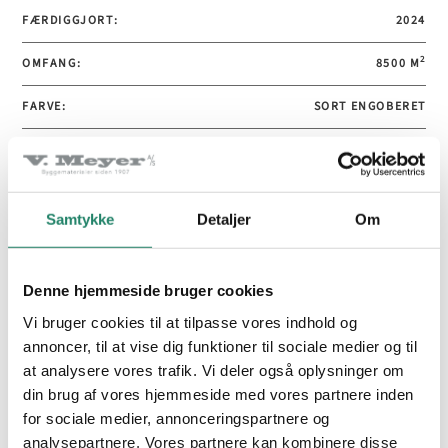
tværs af beboerne.
FÆRDIGGJORT:
2024
2
OMFANG:
8500 M
FARVE:
SORT ENGOBERET
PRODUKTER
PRODUKT:
CREATON FUTURA
Tegltagsten
Samtykke
Detaljer
Om
Facadetegl
Naturskifer
Denne hjemmeside bruger cookies
Alle produkter
Vi bruger cookies til at tilpasse vores indhold og
annoncer, til at vise dig funktioner til sociale medier og til
at analysere vores trafik. Vi deler også oplysninger om
INSPIRATION
din brug af vores hjemmeside med vores partnere inden
for sociale medier, annonceringspartnere og
Alle projekter
analysepartnere. Vores partnere kan kombinere disse