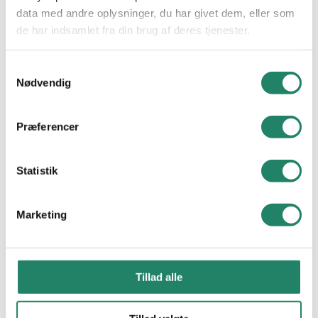
data med andre oplysninger, du har givet dem, eller som
VIDEN
de har indsamlet fra din brug af deres tjenester.
Tegltag: Et tidløst valg
Samtykkevalg
Nødvendig
Cradle to Cradle
Nyheder
Præferencer
Downloads
Statistik
Ofte Stillede Spørgsmål
Marketing
V. MEYER
Kontakt os
Tillad alle
Om V.Meyer