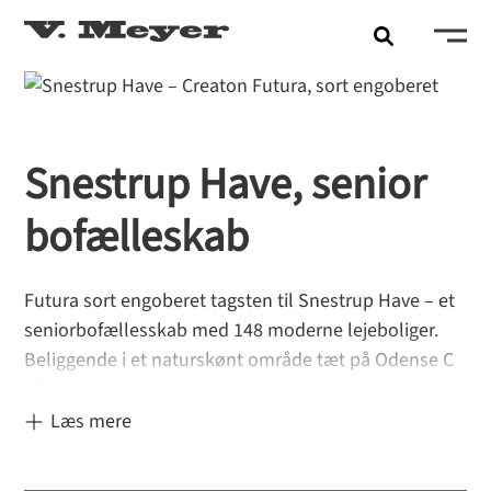
Snestrup Have, senior
bofælleskab
Futura sort engoberet tagsten til Snestrup Have – et
seniorbofællesskab med 148 moderne lejeboliger.
Beliggende i et naturskønt område tæt på Odense C
tilbyder Snestrup Have attraktive rammer for
seniorlivet. Her finder man blandt andet caféhus,
Læs mere
orangeri og motionsfaciliteter, der skaber gode
muligheder for fællesskab og sociale aktiviteter på