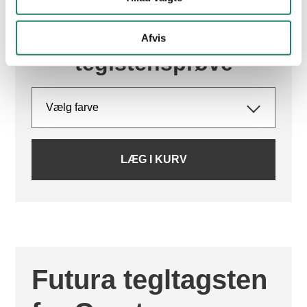
Job
Garantier
Bestil en gratis
Afvis
Betingelser
teglstensprøve
LÆG I KURV
Futura tegltagsten