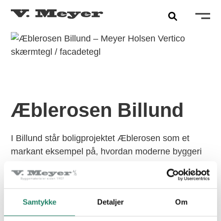
Æblerosen Billund
I Billund står boligprojektet Æblerosen som et
markant eksempel på, hvordan moderne byggeri
PRODUKTER
kan forene æstetik og funktionalitet.
Tegltagsten
Her er der valgt Vertico facade tegl i farven Brown
Læs mere
Red#200 (overflade), en nuance der spiller smukt
Samtykke
Detaljer
Om
Facadetegl
sammen med omgivelserne og giver byggeriet et