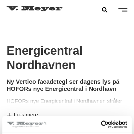
Energicentral
Nordhavnen
Ny Vertico facadetegl ser dagens lys på
HOFORs nye Energicentral i Nordhavn
HOFORs nye Energicentral i Nordhavnen stråler
frem i det begyndende forår. En smuk ny facade
Læs mere
toner frem i Kranparken i Nordhavnen.
PRODUKTER
Facaden på den nye energicentral er beklædt med
Tegltagsten