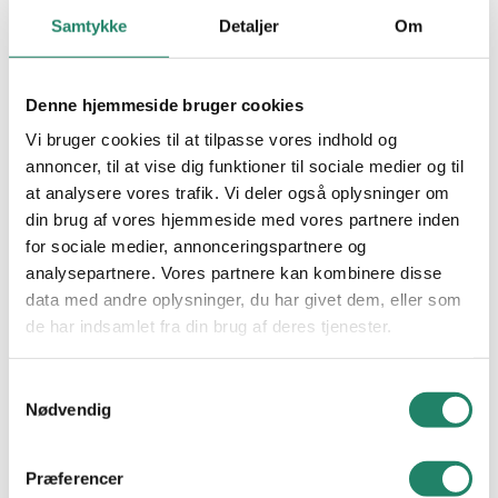
den NYE farve Champagne White. Facadeteglet
BYGHERRE:
HOFOR
Samtykke
Detaljer
Om
Facadetegl
er den eftertragtede model VERTICO.
ARKITEKT:
GOTTLIEB PALUDAN ARCHITECTS
Naturskifer
Selve facadeteglet er opsat med den patenteret
Denne hjemmeside bruger cookies
ENTREPRENØR:
LM BYG
Alle produkter
clips.
Se meget mere om dette system
.
Vi bruger cookies til at tilpasse vores indhold og
annoncer, til at vise dig funktioner til sociale medier og til
FÆRDIGGJORT:
2023
at analysere vores trafik. Vi deler også oplysninger om
INSPIRATION
2
OMFANG:
1650 M
din brug af vores hjemmeside med vores partnere inden
for sociale medier, annonceringspartnere og
Alle projekter
FARVE:
CHAMPAGNE WHITE
analysepartnere. Vores partnere kan kombinere disse
data med andre oplysninger, du har givet dem, eller som
PRODUKT:
MEYER-HOLSEN VERTICO
VIDEN
de har indsamlet fra din brug af deres tjenester.
Tegltag: Et tidløst valg
Samtykkevalg
Nødvendig
Cradle to Cradle
Nyheder
Præferencer