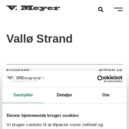
Vallø Strand
BYGHERRE:
INTERPLAN
PRODUKTER
FÆRDIGGJORT:
2021
Tegltagsten
Samtykke
Detaljer
Om
2
OMFANG:
3300 M
Facadetegl
FARVE:
ALASKA HVID
Naturskifer
Denne hjemmeside bruger cookies
PRODUKT:
MEYER-HOLSEN VERTICO
Alle produkter
Vi bruger cookies til at tilpasse vores indhold og