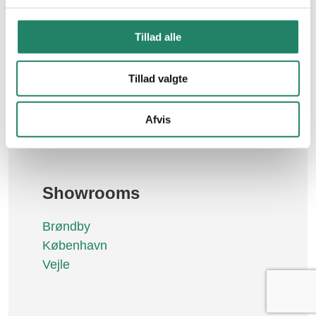
Kontakt os
Nyttige links
Tillad alle
Om V.Meyer
Tegltagsten
Job
Tillad valgte
Facadetegl
Naturskifer
Garantier
Afvis
Custom Made
Betingelser
Downloads
Showrooms
Brøndby
København
Vejle