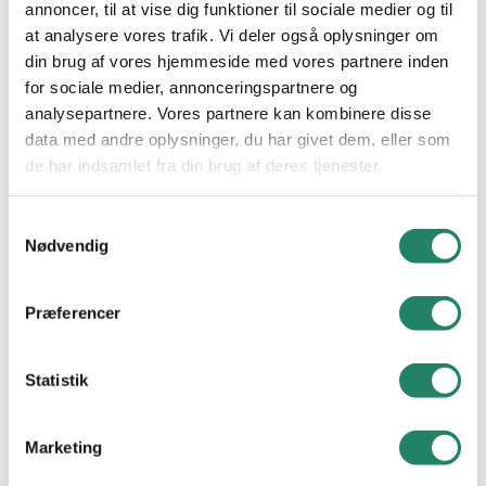
annoncer, til at vise dig funktioner til sociale medier og til
at analysere vores trafik. Vi deler også oplysninger om
INSPIRATION
din brug af vores hjemmeside med vores partnere inden
for sociale medier, annonceringspartnere og
Alle projekter
analysepartnere. Vores partnere kan kombinere disse
data med andre oplysninger, du har givet dem, eller som
VIDEN
de har indsamlet fra din brug af deres tjenester.
Tegltag: Et tidløst valg
Samtykkevalg
Nødvendig
Vallensbækvej 26-28
Cradle to Cradle
2605 Brøndby
Nyheder
CVR. nr.: 21 48 11 30
Præferencer
Tel.
+45 33 79 33 66
Downloads
E-mail:
info@vmeyer.dk
Statistik
Ofte Stillede Spørgsmål
LinkedIn
Facebook
Instagram
Marketing
V. MEYER