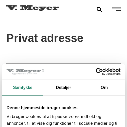
Privat adresse
PRODUKTER
FÆRDIGGJORT:
2021
Tegltagsten
2
OMFANG:
180 M
Samtykke
Detaljer
Om
Facadetegl
FARVE:
SKIFERGRÅ ENGOBERET
Naturskifer
PRODUKT:
CREATON MIKADO
Denne hjemmeside bruger cookies
Alle produkter
Vi bruger cookies til at tilpasse vores indhold og
annoncer, til at vise dig funktioner til sociale medier og til