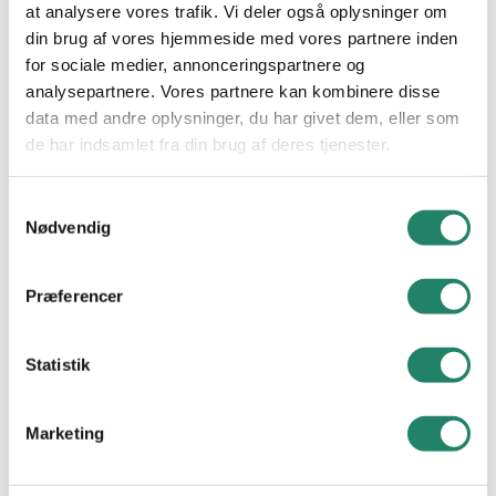
at analysere vores trafik. Vi deler også oplysninger om
INSPIRATION
din brug af vores hjemmeside med vores partnere inden
for sociale medier, annonceringspartnere og
Alle projekter
analysepartnere. Vores partnere kan kombinere disse
data med andre oplysninger, du har givet dem, eller som
VIDEN
de har indsamlet fra din brug af deres tjenester.
Tegltag: Et tidløst valg
Samtykkevalg
Vallensbækvej 26-28
Nødvendig
Cradle to Cradle
2605 Brøndby
CVR. nr.: 21 48 11 30
Nyheder
Præferencer
Tel.
+45 33 79 33 66
E-mail:
info@vmeyer.dk
Downloads
Statistik
Ofte Stillede Spørgsmål
LinkedIn
Facebook
Instagram
Marketing
V. MEYER
Nyttige links