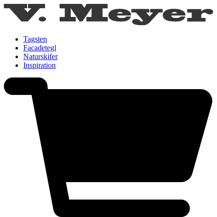
Tagsten
Facadetegl
Naturskifer
Inspiration