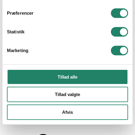
Præferencer
Læs mere
Statistik
Entreprenør:
Egil Rasmussen
Færdiggjort:
2024
2
Omfang:
882 m
Marketing
Farve:
Oak Brown Wire Cut
Produkt:
Creaton Motio
Tillad alle
Tillad valgte
Afvis