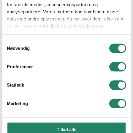
for sociale medier, annonceringspartnere og
Alle projekter
analysepartnere. Vores partnere kan kombinere disse
data med andre oplysninger, du har givet dem, eller som
VIDEN
de har indsamlet fra din brug af deres tjenester.
Vallensbækvej 26-28
Tegltag: Et tidløst valg
2605 Brøndby
Samtykkevalg
CVR. nr.: 21 48 11 30
Nødvendig
Cradle to Cradle
Tel.
+45 33 79 33 66
E-mail:
info@vmeyer.dk
Nyheder
Præferencer
Downloads
LinkedIn
Facebook
Instagram
Statistik
Ofte Stillede Spørgsmål
Marketing
Nyttige links
V. MEYER
Tegltagsten
Kontakt os
Facadetegl
Tillad alle