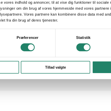
se vores indhold og annoncer, til at vise dig funktioner til sociale
le projekter
Tegltag: Et tidl
oplysninger om din brug af vores hjemmeside med vores partnere i
ysepartnere. Vores partnere kan kombinere disse data med andr
Tagsten
Cradle to Cr
Nyttige links
et fra din brug af deres tjenester.
acadetegl
Nyheder
Tegltagsten
Facadetegl
Naturskifer
Download
Præferencer
Statistik
Naturskifer
Ofte Stillede S
Custom Made
Downloads
Tillad valgte