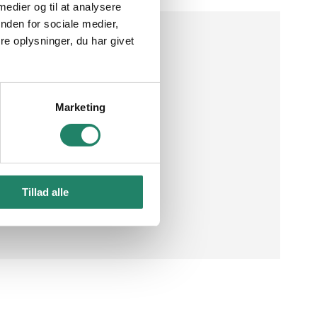
 medier og til at analysere
øst valg
Kontakt os
nden for sociale medier,
e oplysninger, du har givet
adle
Om V.Meyer
Showrooms
Job
Brøndby
København
s
Garantier
Marketing
Vejle
pørgsmål
Betingelser
Tillad alle