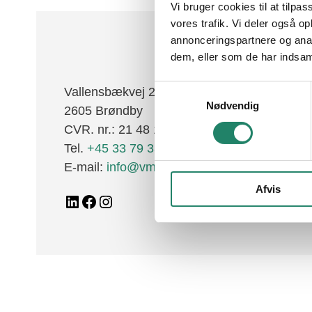
Vi bruger cookies til at tilpas
Tegltagsten
Al
vores trafik. Vi deler også 
annonceringspartnere og anal
Facadetegl
dem, eller som de har indsaml
Naturskifer
F
Samtykkevalg
Vallensbækvej 26-28
Alle produkter
Nødvendig
2605 Brøndby
CVR. nr.: 21 48 11 30
Tel.
+45 33 79 33 66
E-mail:
info@vmeyer.dk
Afvis
LinkedIn
Facebook
Instagram