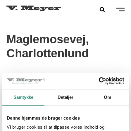
Maglemosevej,
Charlottenlund
PRODUKTER
FÆRDIGGJORT:
2016
Tegltagsten
Samtykke
Detaljer
Om
2
OMFANG:
290 M
Facadetegl
FARVE:
NATURRØD
Naturskifer
Denne hjemmeside bruger cookies
PRODUKT:
MEYER-HOLSEN HF14/VARIO
Alle produkter
Vi bruger cookies til at tilpasse vores indhold og