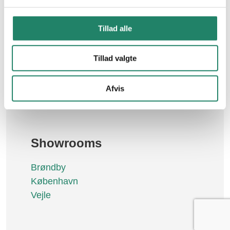
Kontakt os
Nyttige links
Tillad alle
Om V.Meyer
Tegltagsten
Job
Tillad valgte
Facadetegl
Naturskifer
Garantier
Afvis
Custom Made
Betingelser
Downloads
Showrooms
Brøndby
København
Vejle