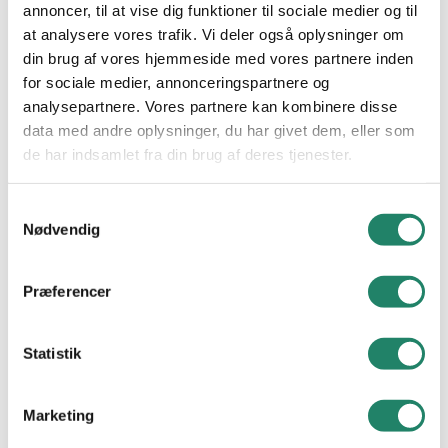
annoncer, til at vise dig funktioner til sociale medier og til
at analysere vores trafik. Vi deler også oplysninger om
INSPIRATION
din brug af vores hjemmeside med vores partnere inden
for sociale medier, annonceringspartnere og
Alle projekter
analysepartnere. Vores partnere kan kombinere disse
data med andre oplysninger, du har givet dem, eller som
VIDEN
de har indsamlet fra din brug af deres tjenester.
Tegltag: Et tidløst valg
Samtykkevalg
Nødvendig
Vallensbækvej 26-28
Cradle to Cradle
2605 Brøndby
Nyheder
Præferencer
CVR. nr.: 21 48 11 30
Tel.
+45 33 79 33 66
Downloads
E-mail:
info@vmeyer.dk
Statistik
Ofte Stillede Spørgsmål
LinkedIn
Facebook
Instagram
Marketing
V. MEYER