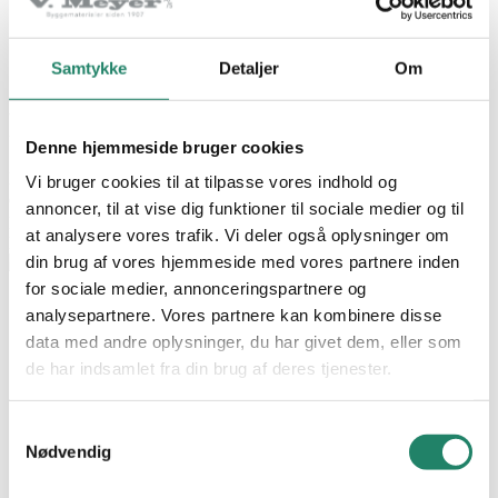
Om V.Meyer
Job
Garantier
Samtykke
Detaljer
Om
Betingelser
Privat adresse
Denne hjemmeside bruger cookies
Færdiggjort:
2019
Vi bruger cookies til at tilpasse vores indhold og
2
Omfang:
350 m
annoncer, til at vise dig funktioner til sociale medier og til
Farve:
Sort Glaseret
at analysere vores trafik. Vi deler også oplysninger om
Produkt:
Creaton Sinfonie
din brug af vores hjemmeside med vores partnere inden
for sociale medier, annonceringspartnere og
analysepartnere. Vores partnere kan kombinere disse
data med andre oplysninger, du har givet dem, eller som
de har indsamlet fra din brug af deres tjenester.
Samtykkevalg
Nødvendig