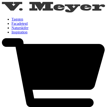
Tagsten
Facadetegl
Naturskifer
Inspiration