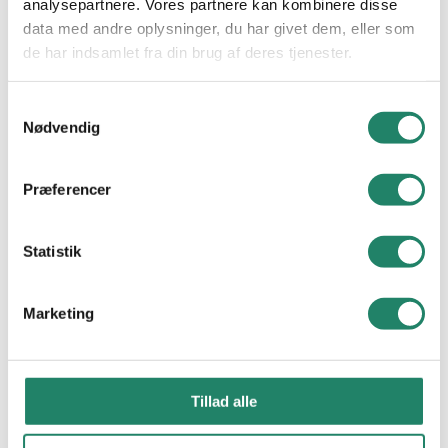
analysepartnere. Vores partnere kan kombinere disse
data med andre oplysninger, du har givet dem, eller som
VIDEN
de har indsamlet fra din brug af deres tjenester.
Tegltag: Et tidløst valg
Samtykkevalg
Nødvendig
Cradle to Cradle
Nyheder
Præferencer
Downloads
Statistik
Ofte Stillede Spørgsmål
Creaton Sinfonie
KATRINELUND 7120 VEJLE
Marketing
V. MEYER
Kontakt os
Tillad alle
Om V.Meyer