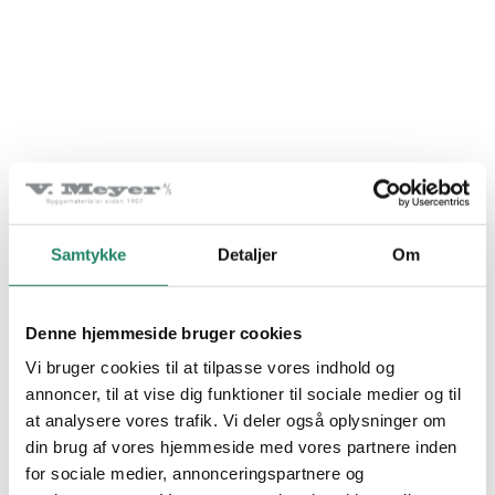
PRODUKTER
Tegltagsten
Samtykke
Detaljer
Om
Facadetegl
Naturskifer
Denne hjemmeside bruger cookies
Alle produkter
Vi bruger cookies til at tilpasse vores indhold og
Creaton Sinfonie
annoncer, til at vise dig funktioner til sociale medier og til
POPPELHUSENE, HASSELAGER
at analysere vores trafik. Vi deler også oplysninger om
INSPIRATION
din brug af vores hjemmeside med vores partnere inden
for sociale medier, annonceringspartnere og
Alle projekter