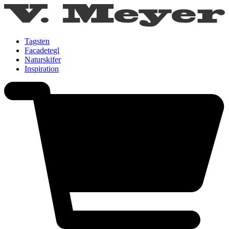
Tagsten
Facadetegl
Naturskifer
Inspiration