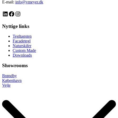
E-mail:
info@vmeyer.dk
LinkedIn
Facebook
Instagram
Nyttige links
Tegltagsten
Facadetegl
Naturskifer
Custom Made
Downloads
Showrooms
Brøndby
København
Vejle