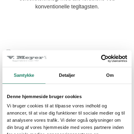
konventionelle tegltagsten.
PRODUKTER
Tegltagsten
Samtykke
Detaljer
Om
Facadetegl
Naturskifer
Nem og hurtig installation
Denne hjemmeside bruger cookies
Alle produkter
Vi bruger cookies til at tilpasse vores indhold og
Autarqs
solcelletagsten
lægges nøjagtigt ligesom
annoncer, til at vise dig funktioner til sociale medier og til
traditionelle tagsten, og det tager ganske få
at analysere vores trafik. Vi deler også oplysninger om
INSPIRATION
sekunder at tilslutte hver solcelletagsten til det
din brug af vores hjemmeside med vores partnere inden