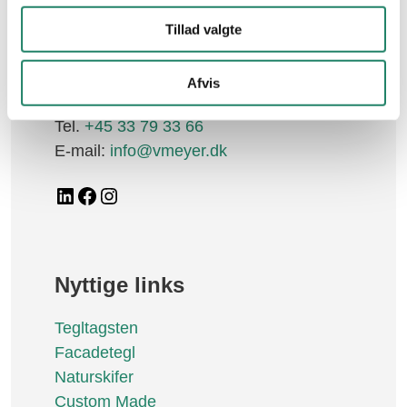
Job
Tillad valgte
Vallensbækvej 26-28
Garantier
2605 Brøndby
Afvis
CVR. nr.: 21 48 11 30
Betingelser
Tel.
+45 33 79 33 66
E-mail:
info@vmeyer.dk
LinkedIn
Facebook
Instagram
Nyttige links
Tegltagsten
Facadetegl
Naturskifer
Custom Made