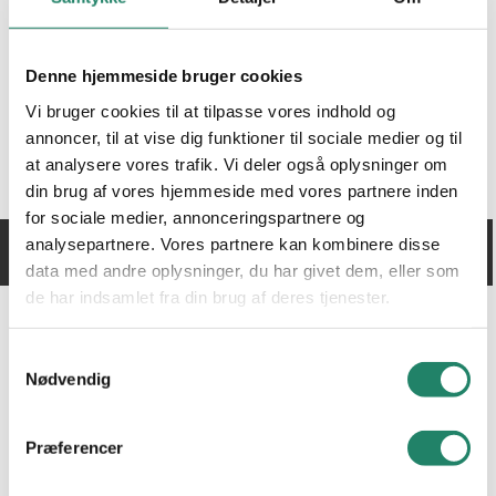
Facadetegl
Naturskifer
Du har ikke valgt nogle varer til bestilling af
Denne hjemmeside bruger cookies
vareprøve.
Alle produkter
Vi bruger cookies til at tilpasse vores indhold og
annoncer, til at vise dig funktioner til sociale medier og til
at analysere vores trafik. Vi deler også oplysninger om
INSPIRATION
Du kan finde de produkter der passer dig, her:
din brug af vores hjemmeside med vores partnere inden
for sociale medier, annonceringspartnere og
Alle projekter
analysepartnere. Vores partnere kan kombinere disse
FACADETEGL
NATURSKIFER
data med andre oplysninger, du har givet dem, eller som
VIDEN
de har indsamlet fra din brug af deres tjenester.
Tegltag: Et tidløst valg
Samtykkevalg
Nødvendig
Cradle to Cradle
Nyheder
Præferencer
Downloads
Vallensbækvej 26-28